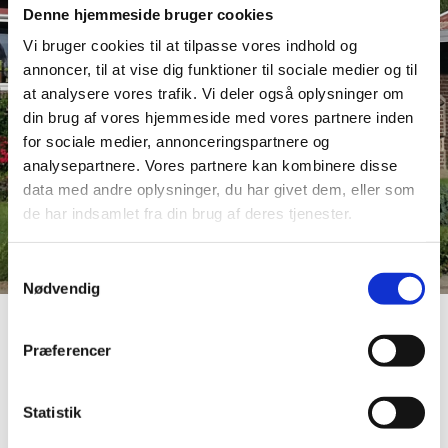
Denne hjemmeside bruger cookies
v/ Hanne Dahl, Blomstervænget 1, 7755 Bedsted
Vi bruger cookies til at tilpasse vores indhold og
annoncer, til at vise dig funktioner til sociale medier og til
T: 9794 5330
at analysere vores trafik. Vi deler også oplysninger om
Lukket onsdag
din brug af vores hjemmeside med vores partnere inden
for sociale medier, annonceringspartnere og
analysepartnere. Vores partnere kan kombinere disse
data med andre oplysninger, du har givet dem, eller som
de har indsamlet fra din brug af deres tjenester.
Samtykkevalg
Nødvendig
Præferencer
Accepter venligst marketingcookies for at se
dette kort.
Statistik
Accepter cookies