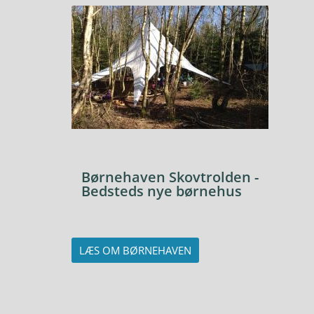
Børnehaven Skovtrolden -
Bedsteds nye børnehus
LÆS OM BØRNEHAVEN