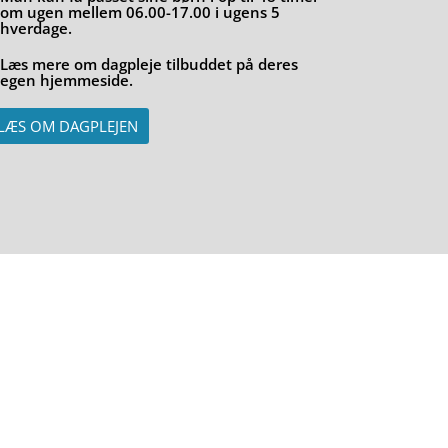
om ugen mellem 06.00-17.00 i ugens 5
hverdage.
Læs mere om dagpleje tilbuddet på deres
egen hjemmeside.
LÆS OM DAGPLEJEN