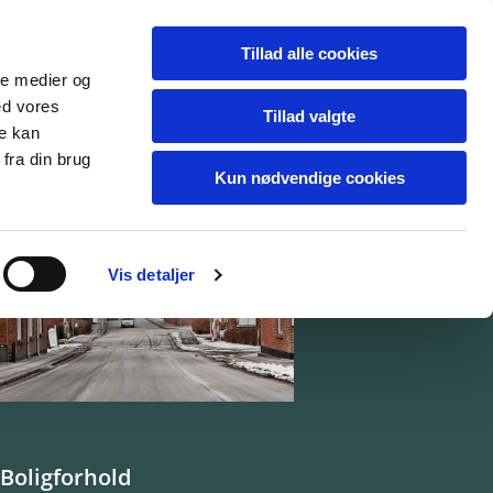
r
Links
Tillad alle cookies
ale medier og
ed vores
Tillad valgte
re kan
fra din brug
Kun nødvendige cookies
Vis detaljer
Boligforhold