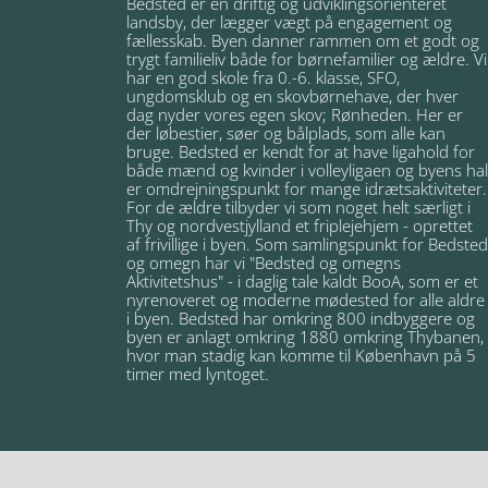
Bedsted er en driftig og udviklingsorienteret
landsby, der lægger vægt på engagement og
fællesskab. Byen danner rammen om et godt og
trygt familieliv både for børnefamilier og ældre. Vi
har en god skole fra 0.-6. klasse, SFO,
ungdomsklub og en skovbørnehave, der hver
dag nyder vores egen skov; Rønheden. Her er
der løbestier, søer og bålplads, som alle kan
bruge. Bedsted er kendt for at have ligahold for
både mænd og kvinder i volleyligaen og byens hal
er omdrejningspunkt for mange idrætsaktiviteter.
For de ældre tilbyder vi som noget helt særligt i
Thy og nordvestjylland et friplejehjem - oprettet
af frivillige i byen. Som samlingspunkt for Bedsted
og omegn har vi "Bedsted og omegns
Aktivitetshus" - i daglig tale kaldt BooA, som er et
nyrenoveret og moderne mødested for alle aldre
i byen. Bedsted har omkring 800 indbyggere og
byen er anlagt omkring 1880 omkring Thybanen,
hvor man stadig kan komme til København på 5
timer med lyntoget.