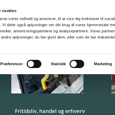
 cookies
ide
Sådan finder du..
Den kommende uge
Kalende
passe vores indhold og annoncer, til at vise dig funktioner til soci
fik. Vi deler også oplysninger om din brug af vores hjemmeside m
 medier, annonceringspartnere og analysepartnere. Vores partne
ndre oplysninger, du har givet dem, eller som de har indsamlet 
Præferencer
Statistik
Marketing
Fritidsliv, handel og erhverv