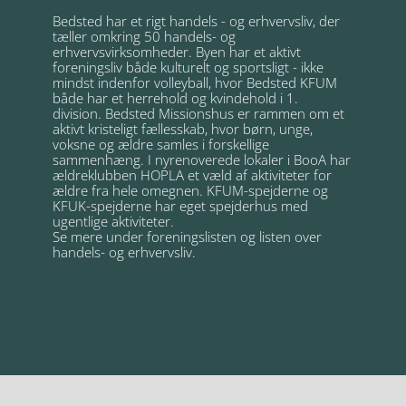
Bedsted har et rigt handels - og erhvervsliv, der
tæller omkring 50 handels- og
erhvervsvirksomheder. Byen har et aktivt
foreningsliv både kulturelt og sportsligt - ikke
mindst indenfor volleyball, hvor Bedsted KFUM
både har et herrehold og kvindehold i 1.
division. Bedsted Missionshus er rammen om et
aktivt kristeligt fællesskab, hvor børn, unge,
voksne og ældre samles i forskellige
sammenhæng. I nyrenoverede lokaler i BooA har
ældreklubben HOPLA et væld af aktiviteter for
ældre fra hele omegnen. KFUM-spejderne og
KFUK-spejderne har eget spejderhus med
ugentlige aktiviteter.
Se mere under foreningslisten og listen over
handels- og erhvervsliv.