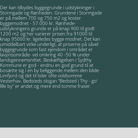
Der kan tilbydes byggegrunde i udstykninger i
Stormgade og Rønheden. Grundene i Stormgade
er på mellem 700 og 750 m2 og koster
byggemodnet - 57.000 kr. Rønhede-
udstykningens grunde er på knap 900 til godt
1200 m2 og her varierer prisen fra 91000 til
knap 95000 kr. ligeledes bygge modnet. Det kan
umiddelbart virke underligt, at priserne på såvel
byggegrunde som fast ejendom i området er
lavprisområde- vel omkring 40 -50 % under
landsgennemsnittet. Beskæftigelsen i Sydthy
Kommune er god - endnu en god grund til at
bosætte sig i en by beliggende mellem den blide
Limfjord og det til tider ofte voldsomme
Vesterhav. Bedsteds slogan "Bedsted i Thy - go'
lille by" er andet og mere end tomme fraser.