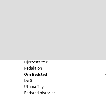
Hjertestarter
Redaktion
Om Bedsted
De 8
Haren
Utopia Thy
Udviklingsplanen
Bedsted historier