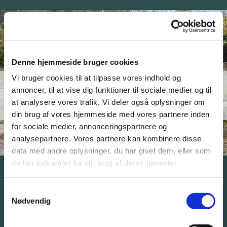
Denne hjemmeside bruger cookies
Vi bruger cookies til at tilpasse vores indhold og
annoncer, til at vise dig funktioner til sociale medier og til
Utopia Thy
at analysere vores trafik. Vi deler også oplysninger om
din brug af vores hjemmeside med vores partnere inden
for sociale medier, annonceringspartnere og
analysepartnere. Vores partnere kan kombinere disse
data med andre oplysninger, du har givet dem, eller som
de har indsamlet fra din brug af deres tjenester.
Utopia Thy
Samtykkevalg
Nødvendig
En masse aktører er gået sammen om at ville
skabe et eksperimentarium for, hvordan man
kan omdanne og udvikle landsbyer, så de har