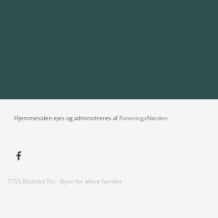
Det sker i Thy...
Hjemmesiden ejes og administreres af
ForeningsNørden
7755 Bedsted Thy - Byen for aktive familier